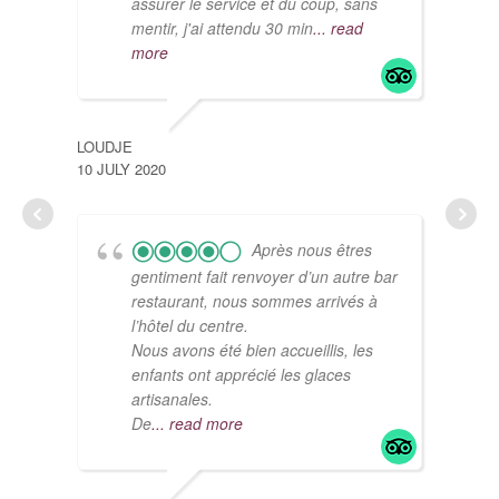
assurer le service et du coup, sans
mentir, j'ai attendu 30 min
... read
more
LOUDJE
10 JULY 2020
VERO
29 A
Après nous êtres
gentiment fait renvoyer d’un autre bar
restaurant, nous sommes arrivés à
l’hôtel du centre.
Nous avons été bien accueillis, les
enfants ont apprécié les glaces
artisanales.
De
... read more