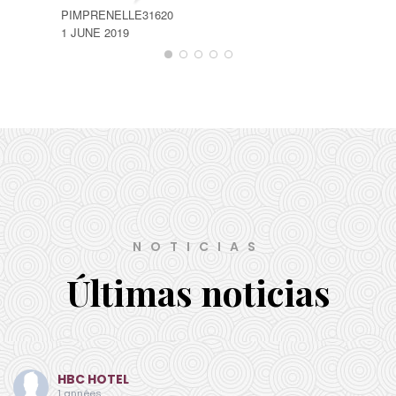
PIMPRENELLE31620
MOUC
1 JUNE 2019
28 A
NOTICIAS
Últimas noticias
HBC HOTEL
1 années