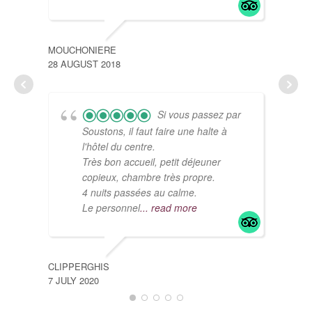
MOUCHONIERE
28 AUGUST 2018
VERO
29 A
Si vous passez par
Soustons, il faut faire une halte à
l'hôtel du centre.
Très bon accueil, petit déjeuner
copieux, chambre très propre.
4 nuits passées au calme.
Le personnel
... read more
CLIPPERGHIS
7 JULY 2020
JOSE
26 JU